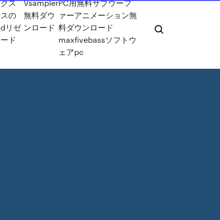
ックス
Vsampler
PC用無料サブウーフ
クスの
無料ダウ
ァーアニメーション無
dリゼ
ンロード
料ダウンロード
ロード
maxfivebassソフトウ
ェアpc