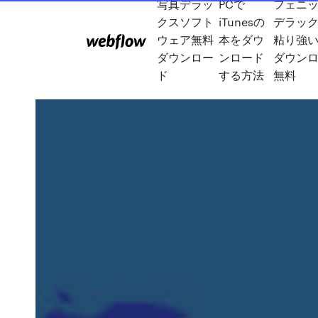
写真デラッ
PCで
フェニ
クスソフト
iTunesの
デラッ
ウェア無料
本をダウ
粘り強い
ダウンロー
ンロード
ダウン
ド
する方法
無料