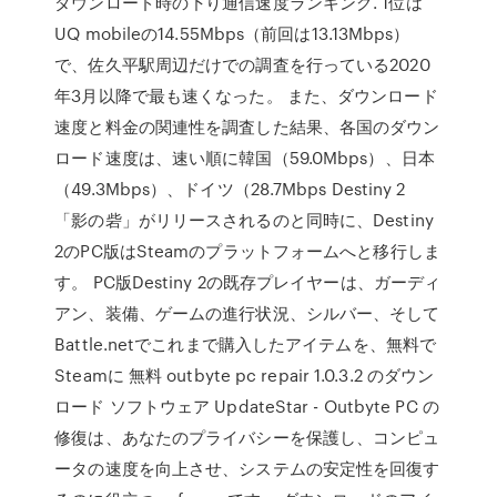
ダウンロード時の下り通信速度ランキング. 1位は
UQ mobileの14.55Mbps（前回は13.13Mbps）
で、佐久平駅周辺だけでの調査を行っている2020
年3月以降で最も速くなった。 また、ダウンロード
速度と料金の関連性を調査した結果、各国のダウン
ロード速度は、速い順に韓国（59.0Mbps）、日本
（49.3Mbps）、ドイツ（28.7Mbps Destiny 2
「影の砦」がリリースされるのと同時に、Destiny
2のPC版はSteamのプラットフォームへと移行しま
す。 PC版Destiny 2の既存プレイヤーは、ガーディ
アン、装備、ゲームの進行状況、シルバー、そして
Battle.netでこれまで購入したアイテムを、無料で
Steamに 無料 outbyte pc repair 1.0.3.2 のダウン
ロード ソフトウェア UpdateStar - Outbyte PC の
修復は、あなたのプライバシーを保護し、コンピュ
ータの速度を向上させ、システムの安定性を回復す