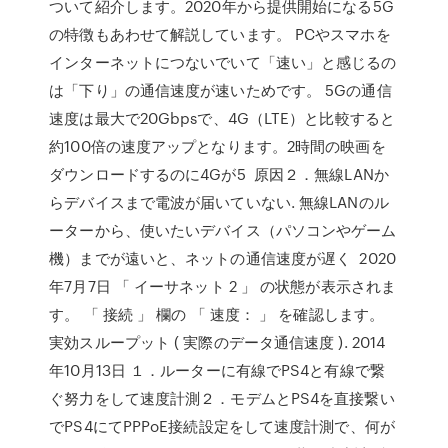
ついて紹介します。2020年から提供開始になる5G
の特徴もあわせて解説しています。 PCやスマホを
インターネットにつないでいて「速い」と感じるの
は「下り」の通信速度が速いためです。 5Gの通信
速度は最大で20Gbpsで、4G（LTE）と比較すると
約100倍の速度アップとなります。2時間の映画を
ダウンロードするのに4Gが5 原因２．無線LANか
らデバイスまで電波が届いていない. 無線LANのル
ーターから、使いたいデバイス（パソコンやゲーム
機）までが遠いと、ネットの通信速度が遅く 2020
年7月7日 「 イーサネット 2 」 の状態が表示されま
す。 「 接続 」 欄の 「 速度： 」 を確認します。
実効スループット ( 実際のデータ通信速度 ). 2014
年10月13日 １．ルーターに有線でPS4と有線で繋
ぐ努力をして速度計測２．モデムとPS4を直接繋い
でPS4にてPPPoE接続設定をして速度計測で、何が