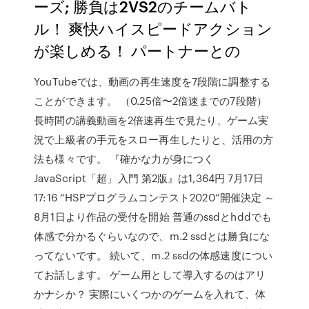
ーズ; 勝負は2VS2のチームバト
ル！ 爽快ハイスピードアクション
が楽しめる！ パートナーとの
YouTubeでは、動画の再生速度を7段階に調整する
ことができます。 （0.25倍〜2倍速までの7段階）
長時間の講義動画を2倍速再生で見たり、ゲーム実
況で上級者の手元をスロー再生したりと、活用の方
法も様々です。 『確かな力が身につく
JavaScript「超」入門 第2版』は1,364円 7月17日
17:16 “HSPプログラムコンテスト2020”開催決定 ～
8月1日より作品の受付を開始 普通のssdとhddでも
体感で分かるぐらいなので、m.2 ssdとは勝負にな
ってないです。 続いて、m.2 ssdの体感速度につい
てお話します。 ゲーム用として導入するのはアリ
かナシか？ 実際にいくつかのゲームを入れて、体