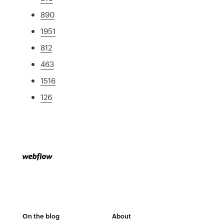
890
1951
812
463
1516
126
On the blog
About