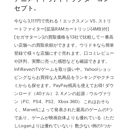
セプト.
今なら3,117円で売れる！エックスメン VS. ストリ
ートファイター[拡張RAMカートリッジ(4MB)付]
[セガサターン]の買取価格を13社で比較して一番高
い店舗への買取依頼ができます。ウリドキなら簡単
登録で様々な店舗にすぐ売れます。口コミレビュー
や評判、実際に売った感想なども確認できます。
InfiReveのTVゲームを取り扱い中。Yahoo!ショッ
ピングならお買得な人気商品をランキングやクチコ
ミからも探せます。PayPay残高も使えてお得! ダウ
ンロード（40ドル） 2. Xメンの起源：ウルヴァリ
ン（PC、PS4、PS2、Xbox 360） これはおそら
く、Marvelによって発表された最高のゲームの1つ
であり、ゲームが映画自体よりも優れている（ただ
しLoganよりは優れていない）数少ない例の1つか