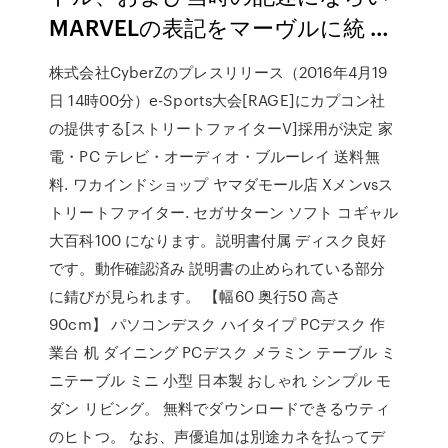
MARVELの表記をマーヴルに統 …
株式会社CyberZのプレスリリース（2016年4月19
日 14時00分）e-Sports大会[RAGE]にカプコン社
の提供する[ストリートファイターV]採用が決定 家
電・PC テレビ・オーディオ・ブルーレイ 送料無
料. ワカインドショップ ヤマダモール店 Xメンvsス
トリートファイター. セガサターン ソフト コギャル
大百科100 になります。説明書付属 ディスク良好
です。動作確認済み 説明書の止められている部分
に錆びが見られます。 【幅60 奥行50 高さ
90cm】 パソコンデスク ハイタイプ PCデスク 作
業台 机 ダイニング PCデスク メラミン テーブル ミ
ニテーブル ミニ 小型 日本製 おしゃれ シンプル モ
ダン リビング。 無料でダウンロードできるウティ
のヒトつ。 なお、声優追加は別途カネを払ってデ