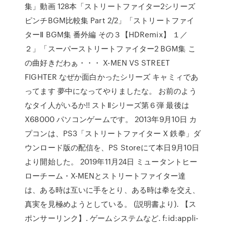
集」動画 128本「ストリートファイター2シリーズ
ピンチBGM比較集 Part 2/2」「ストリートファイ
ターⅡ BGM集 番外編 その３【HDRemix】 １／
２」「スーパーストリートファイター2 BGM集 こ
の曲好きだわぁ・・・ X-MEN VS STREET
FIGHTER なぜか面白かったシリーズ キャミィであ
ってます 夢中になってやりましたな。 お前のよう
なタイ人がいるか!! ストⅡシリーズ第６弾 最後は
X68000 パソコンゲームです。 2013年9月10日 カ
プコンは、PS3「ストリートファイター X 鉄拳」ダ
ウンロード版の配信を、PS Storeにて本日9月10日
より開始した。 2019年11月24日 ミュータントヒー
ローチーム・X-MENとストリートファイター達
は、ある時は互いに手をとり、ある時は拳を交え、
真実を見極めようとしている。 (説明書より). 【ス
ポンサーリンク】. ゲームシステムなど. f:id:appli-