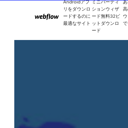
Androidアプ
ミニパーティ
あ
リをダウンロ
ションウィザ
高
ードするのに
ード無料32ビ
ウ
最適なサイト
ットダウンロ
で
ード